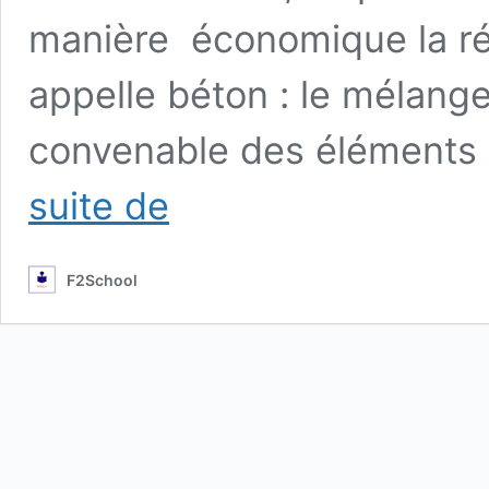
manière économique la r
appelle béton : le mélang
convenable des éléments 
Béton
suite de
Armé
:
Cours
F2School
–
Résumé
–
Exercices
corrigés