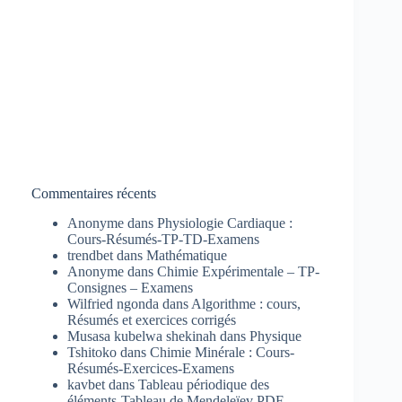
Commentaires récents
Anonyme
dans
Physiologie Cardiaque :
Cours-Résumés-TP-TD-Examens
trendbet
dans
Mathématique
Anonyme
dans
Chimie Expérimentale – TP-
Consignes – Examens
Wilfried ngonda
dans
Algorithme : cours,
Résumés et exercices corrigés
Musasa kubelwa shekinah
dans
Physique
Tshitoko
dans
Chimie Minérale : Cours-
Résumés-Exercices-Examens
kavbet
dans
Tableau périodique des
éléments-Tableau de Mendeleïev PDF