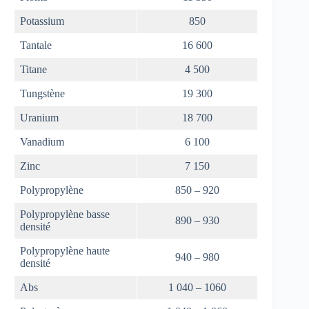
Potassium
850
Tantale
16 600
Titane
4 500
Tungstène
19 300
Uranium
18 700
Vanadium
6 100
Zinc
7 150
Polypropylène
850 – 920
Polypropylène basse
890 – 930
densité
Polypropylène haute
940 – 980
densité
Abs
1 040 – 1060