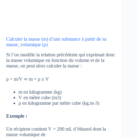
Calculer la masse (m) d’une substance à partir de sa
masse_volumique (ρ)
Si l’on modifie la relation précédente qui exprimait donc
la masse volumique en fonction du volume et de la
masse, on peut alors calculer la masse :
ρ = m/V ⬄ m = ρ x V
m en kilogramme (kg)
V en mètre cube (m3)
ρ en kilogramme par mètre cube (kg.m-3)
Exemple :
Un récipient contient V = 200 mL d’éthanol dont la
masse volumique de