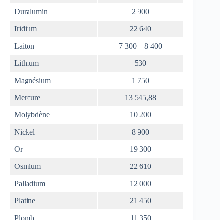
Duralumin
2 900
Iridium
22 640
Laiton
7 300 – 8 400
Lithium
530
Magnésium
1 750
Mercure
13 545,88
Molybdène
10 200
Nickel
8 900
Or
19 300
Osmium
22 610
Palladium
12 000
Platine
21 450
Plomb
11 350