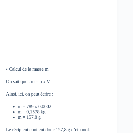
• Calcul de la masse m
On sait que : m = ρ x V
Ainsi, ici, on peut écrire :
m = 789 x 0,0002
m = 0,1578 kg
m = 157,8 g
Le récipient contient donc 157,8 g d’éthanol.