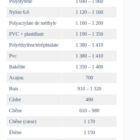
Polystyrène
1 040 – 1 060
Nylon 6,6
1 120 – 1 160
Polyacrylate de méthyle
1 160 – 1 200
PVC + plastifiant
1 190 – 1 350
Polyéthylène/téréphtalate
1 380 – 1 410
Pvc
1 380 – 1 410
Bakélite
1 350 – 1 400
Acajou
700
Buis
910 – 1 320
Cèdre
490
Chêne
610 – 980
Chêne (cœur)
1 170
Ébène
1 150