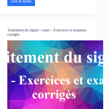
Lire la suite
Antenne
:
cours
–
exercices
et
Traitement du signal : cours – Exercices et examens
examens
corrigés
corrigés