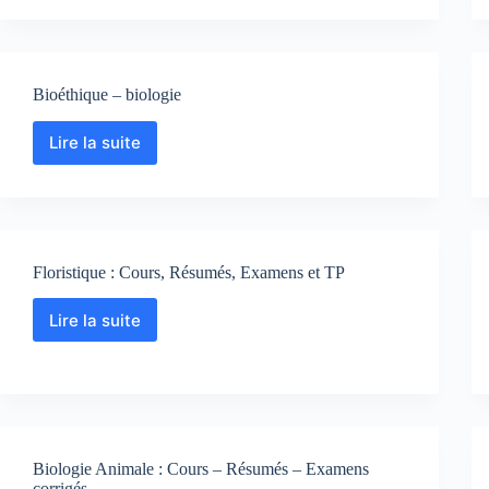
Cours,
Résumé,
TP
et
Bioéthique – biologie
TD
corrigés
Lire la suite
Bioéthique
–
biologie
Floristique : Cours, Résumés, Examens et TP
Lire la suite
Floristique
:
Cours,
Résumés,
Examens
et
TP
Biologie Animale : Cours – Résumés – Examens
corrigés