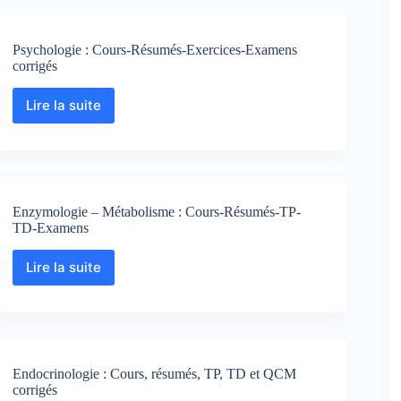
–
Biologie
végétale
Psychologie : Cours-Résumés-Exercices-Examens
corrigés
Lire la suite
Psychologie
:
Cours-
Résumés-
Exercices-
Examens
Enzymologie – Métabolisme : Cours-Résumés-TP-
corrigés
TD-Examens
Lire la suite
Enzymologie
–
Métabolisme
:
Cours-
Résumés-
Endocrinologie : Cours, résumés, TP, TD et QCM
TP-
corrigés
TD-