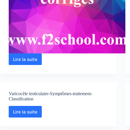
Lire la suite
Cardiologie
–
Cours
–
TP
et
Varicocèle testiculaire-Symptômes-traitement-
Examens
Classification
corrigés
Lire la suite
Varicocèle
testiculaire-
Symptômes-