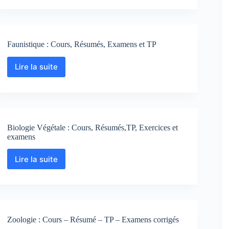
Faunistique : Cours, Résumés, Examens et TP
Lire la suite
Faunistique
:
Cours,
Résumés,
Examens
et
Biologie Végétale : Cours, Résumés,TP, Exercices et
TP
examens
Lire la suite
Biologie
Végétale
:
Cours,
Résumés,TP,
Exercices
Zoologie : Cours – Résumé – TP – Examens corrigés
et