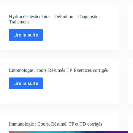
traitement-
Classification
Hydrocèle testiculaire – Définition – Diagnostic -
Traitement
Lire la suite
Hydrocèle
testiculaire
–
Définition
–
Diagnostic
Entomologie : cours-Résumés-TP-Exercices corrigés
-
Traitement
Lire la suite
Entomologie
:
cours-
Résumés-
TP-
Exercices
corrigés
Immunologie : Cours, Résumé, TP et TD corrigés