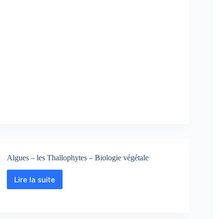
Algues – les Thallophytes – Biologie végétale
Lire la suite
Algues
–
les
Thallophytes