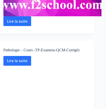
Lire la suite
Trouble
bipolaire
:
Définition,
symptômes,
Types
Pathologie – Cours -TP-Examens-QCM-Corrigés
et
traitements
Lire la suite
Pathologie
–
Cours
-
TP-
Examens-
QCM-
Corrigés