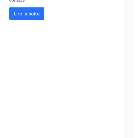
Lire la suite
Biologie
Animale
:
Cours
–
Résumés
–
Examens
corrigés