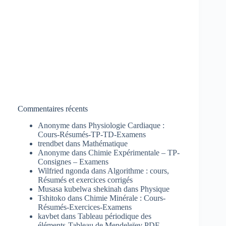
Commentaires récents
Anonyme
dans
Physiologie Cardiaque :
Cours-Résumés-TP-TD-Examens
trendbet
dans
Mathématique
Anonyme
dans
Chimie Expérimentale – TP-
Consignes – Examens
Wilfried ngonda
dans
Algorithme : cours,
Résumés et exercices corrigés
Musasa kubelwa shekinah
dans
Physique
Tshitoko
dans
Chimie Minérale : Cours-
Résumés-Exercices-Examens
kavbet
dans
Tableau périodique des
éléments-Tableau de Mendeleïev PDF