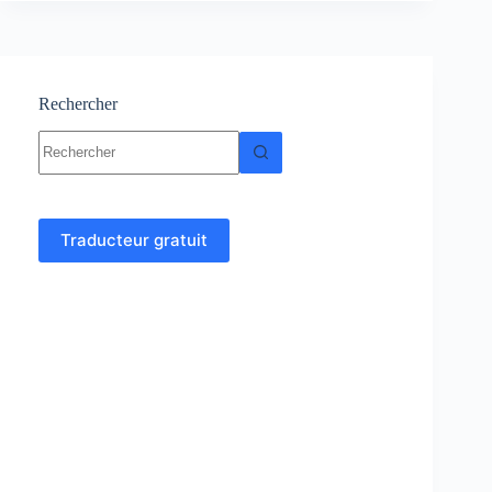
Cours
et
exercices
corrigés
Rechercher
Aucun
résultat
Traducteur gratuit