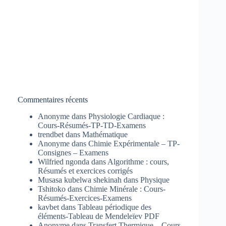
Commentaires récents
Anonyme
dans
Physiologie Cardiaque :
Cours-Résumés-TP-TD-Examens
trendbet
dans
Mathématique
Anonyme
dans
Chimie Expérimentale – TP-
Consignes – Examens
Wilfried ngonda
dans
Algorithme : cours,
Résumés et exercices corrigés
Musasa kubelwa shekinah
dans
Physique
Tshitoko
dans
Chimie Minérale : Cours-
Résumés-Exercices-Examens
kavbet
dans
Tableau périodique des
éléments-Tableau de Mendeleïev PDF
Anonyme
dans
Transfert Thermique – Cours