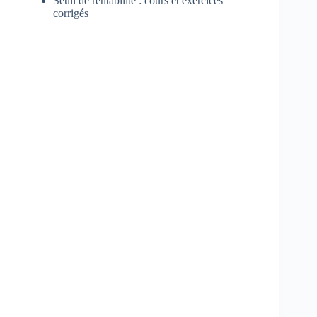
Seuil de rentabilité : cours et exercices
corrigés