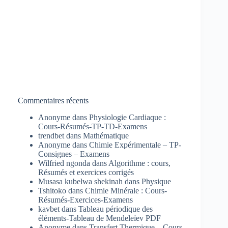
Commentaires récents
Anonyme
dans
Physiologie Cardiaque :
Cours-Résumés-TP-TD-Examens
trendbet
dans
Mathématique
Anonyme
dans
Chimie Expérimentale – TP-
Consignes – Examens
Wilfried ngonda
dans
Algorithme : cours,
Résumés et exercices corrigés
Musasa kubelwa shekinah
dans
Physique
Tshitoko
dans
Chimie Minérale : Cours-
Résumés-Exercices-Examens
kavbet
dans
Tableau périodique des
éléments-Tableau de Mendeleïev PDF
Anonyme
dans
Transfert Thermique – Cours