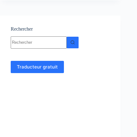
en
ligne
Rechercher
Aucun
résultat
Traducteur gratuit