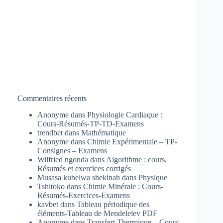
Commentaires récents
Anonyme
dans
Physiologie Cardiaque :
Cours-Résumés-TP-TD-Examens
trendbet
dans
Mathématique
Anonyme
dans
Chimie Expérimentale – TP-
Consignes – Examens
Wilfried ngonda
dans
Algorithme : cours,
Résumés et exercices corrigés
Musasa kubelwa shekinah
dans
Physique
Tshitoko
dans
Chimie Minérale : Cours-
Résumés-Exercices-Examens
kavbet
dans
Tableau périodique des
éléments-Tableau de Mendeleïev PDF
Anonyme
dans
Transfert Thermique – Cours