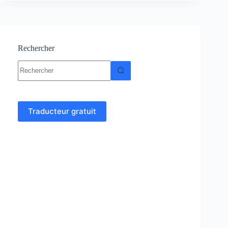
en
ligne
Rechercher
Aucun
résultat
Traducteur gratuit