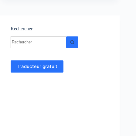
Cours
et
exercices
corrigés
Rechercher
Aucun
résultat
Traducteur gratuit