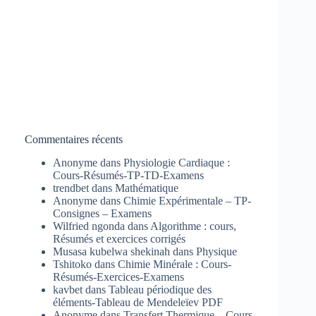
Commentaires récents
Anonyme
dans
Physiologie Cardiaque :
Cours-Résumés-TP-TD-Examens
trendbet
dans
Mathématique
Anonyme
dans
Chimie Expérimentale – TP-
Consignes – Examens
Wilfried ngonda
dans
Algorithme : cours,
Résumés et exercices corrigés
Musasa kubelwa shekinah
dans
Physique
Tshitoko
dans
Chimie Minérale : Cours-
Résumés-Exercices-Examens
kavbet
dans
Tableau périodique des
éléments-Tableau de Mendeleïev PDF
Anonyme
dans
Transfert Thermique – Cours