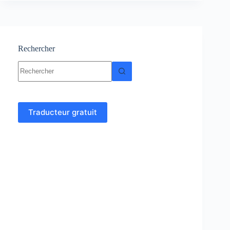
Résumés
et
exercices
corrigés
Rechercher
Aucun
résultat
Traducteur gratuit