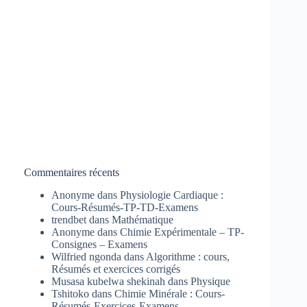
Commentaires récents
Anonyme
dans
Physiologie Cardiaque :
Cours-Résumés-TP-TD-Examens
trendbet
dans
Mathématique
Anonyme
dans
Chimie Expérimentale – TP-
Consignes – Examens
Wilfried ngonda
dans
Algorithme : cours,
Résumés et exercices corrigés
Musasa kubelwa shekinah
dans
Physique
Tshitoko
dans
Chimie Minérale : Cours-
Résumés-Exercices-Examens