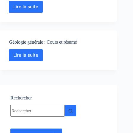
Lire la suite
Géodynamique
interne
:
Cours-
Résumé-
Exercices-
Géologie générale : Cours et résumé
Examens
Lire la suite
Géologie
générale
:
Cours
et
résumé
Rechercher
Aucun
résultat