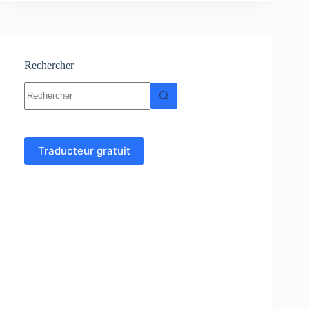
cours
et
exercices
corrigés
Rechercher
Aucun
résultat
Traducteur gratuit