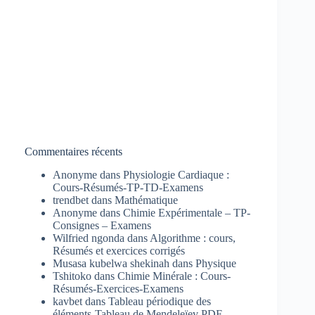
Commentaires récents
Anonyme
dans
Physiologie Cardiaque :
Cours-Résumés-TP-TD-Examens
trendbet
dans
Mathématique
Anonyme
dans
Chimie Expérimentale – TP-
Consignes – Examens
Wilfried ngonda
dans
Algorithme : cours,
Résumés et exercices corrigés
Musasa kubelwa shekinah
dans
Physique
Tshitoko
dans
Chimie Minérale : Cours-
Résumés-Exercices-Examens
kavbet
dans
Tableau périodique des
éléments-Tableau de Mendeleïev PDF