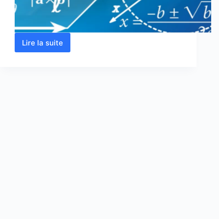
Lire la suite
Analyse
3
:
Cours,
résumés,
Exercices,
examens
corrigés