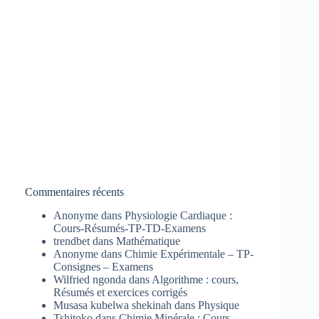
Commentaires récents
Anonyme
dans
Physiologie Cardiaque :
Cours-Résumés-TP-TD-Examens
trendbet
dans
Mathématique
Anonyme
dans
Chimie Expérimentale – TP-
Consignes – Examens
Wilfried ngonda
dans
Algorithme : cours,
Résumés et exercices corrigés
Musasa kubelwa shekinah
dans
Physique
Tshitoko
dans
Chimie Minérale : Cours-