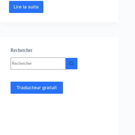
Lire la suite
Théorie
des
ensembles
:
Cours-
Résumé-
Exercices-
Examens
Rechercher
Aucun
résultat
Traducteur gratuit