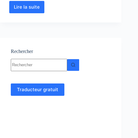
Lire la suite
Analyse
numérique
et
algorithme
cours,
Résumés,
exercices
Rechercher
Aucun
résultat
Traducteur gratuit