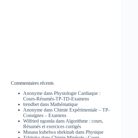
Commentaires récents
Anonyme
dans
Physiologie Cardiaque :
Cours-Résumés-TP-TD-Examens
trendbet
dans
Mathématique
Anonyme
dans
Chimie Expérimentale – TP-
Consignes – Examens
Wilfried ngonda
dans
Algorithme : cours,
Résumés et exercices corrigés
Musasa kubelwa shekinah
dans
Physique
Tshitoko
dans
Chimie Minérale : Cours-