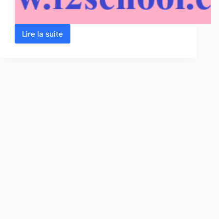
Lire la suite
Protéines
–
Acides
aminés
:
Cours
–
TP
–
Examens