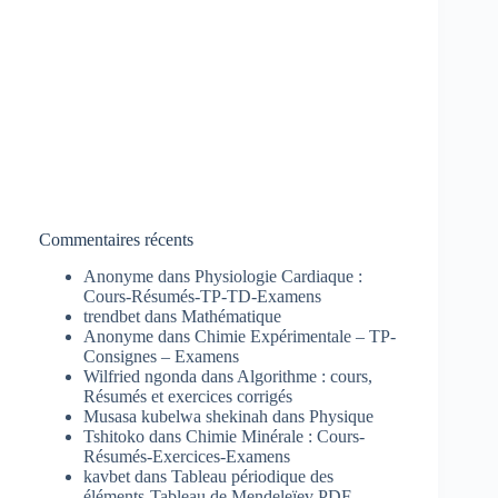
Commentaires récents
Anonyme
dans
Physiologie Cardiaque :
Cours-Résumés-TP-TD-Examens
trendbet
dans
Mathématique
Anonyme
dans
Chimie Expérimentale – TP-
Consignes – Examens
Wilfried ngonda
dans
Algorithme : cours,
Résumés et exercices corrigés
Musasa kubelwa shekinah
dans
Physique
Tshitoko
dans
Chimie Minérale : Cours-
Résumés-Exercices-Examens
kavbet
dans
Tableau périodique des
éléments-Tableau de Mendeleïev PDF