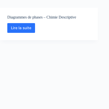
Diagrammes de phases – Chimie Descriptive
Lire la suite
Diagrammes
de
phases
–
Chimie
Descriptive