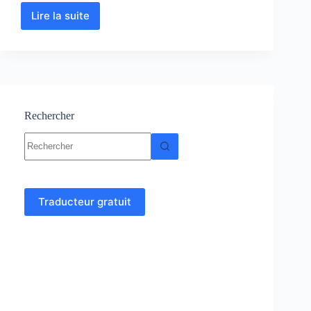
Lire la suite
Chimie
des
Solutions
:
Cours
-
Résumés-
Exercices-
Rechercher
Examens
Aucun
résultat
Traducteur gratuit