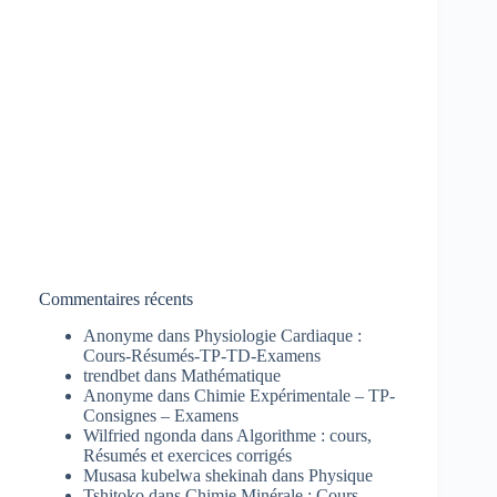
Commentaires récents
Anonyme
dans
Physiologie Cardiaque :
Cours-Résumés-TP-TD-Examens
trendbet
dans
Mathématique
Anonyme
dans
Chimie Expérimentale – TP-
Consignes – Examens
Wilfried ngonda
dans
Algorithme : cours,
Résumés et exercices corrigés
Musasa kubelwa shekinah
dans
Physique
Tshitoko
dans
Chimie Minérale : Cours-