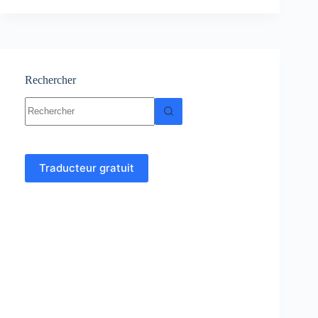
solide
:
Cours-
Résumés-
TD-
Examens-
Rechercher
Corrigés
Aucun
résultat
Traducteur gratuit