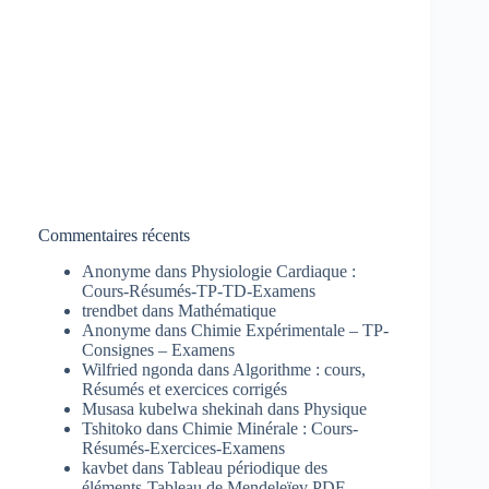
Commentaires récents
Anonyme
dans
Physiologie Cardiaque :
Cours-Résumés-TP-TD-Examens
trendbet
dans
Mathématique
Anonyme
dans
Chimie Expérimentale – TP-
Consignes – Examens
Wilfried ngonda
dans
Algorithme : cours,
Résumés et exercices corrigés
Musasa kubelwa shekinah
dans
Physique
Tshitoko
dans
Chimie Minérale : Cours-
Résumés-Exercices-Examens
kavbet
dans
Tableau périodique des
éléments-Tableau de Mendeleïev PDF