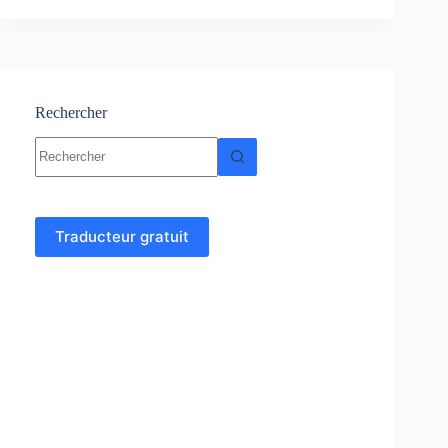
-
Cours-
Résumés-
Exercices
et
examens
Rechercher
Aucun
résultat
Traducteur gratuit