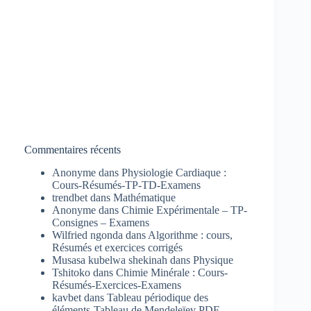
Commentaires récents
Anonyme
dans
Physiologie Cardiaque :
Cours-Résumés-TP-TD-Examens
trendbet
dans
Mathématique
Anonyme
dans
Chimie Expérimentale – TP-
Consignes – Examens
Wilfried ngonda
dans
Algorithme : cours,
Résumés et exercices corrigés
Musasa kubelwa shekinah
dans
Physique
Tshitoko
dans
Chimie Minérale : Cours-
Résumés-Exercices-Examens
kavbet
dans
Tableau périodique des
éléments-Tableau de Mendeleïev PDF