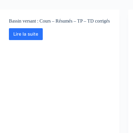
Bassin versant : Cours – Résumés – TP – TD corrigés
Lire la suite
Bassin
versant
:
Cours
–
Résumés
–
TP
–
TD
corrigés