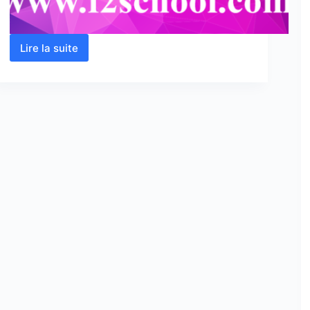
Lire la suite
Hydrologie
:
Cours
–
Résumés
–
Exercices
corrigés