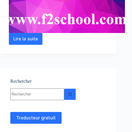
Lire la suite
Hydrologie
:
Cours
–
Résumés
–
Exercices
corrigés
Rechercher
Aucun
résultat
Traducteur gratuit