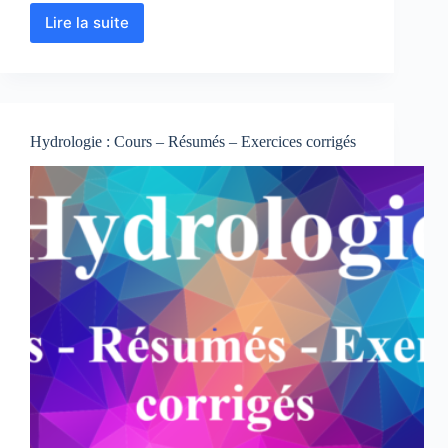
Lire la suite
Bassin
versant
:
Cours
–
Résumés
Hydrologie : Cours – Résumés – Exercices corrigés
–
TP
–
TD
corrigés