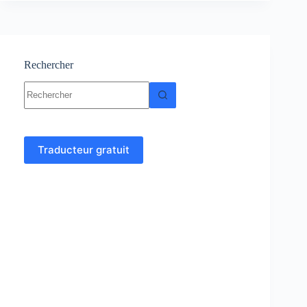
de
Comptabilité
générale
Rechercher
Aucun
résultat
Traducteur gratuit