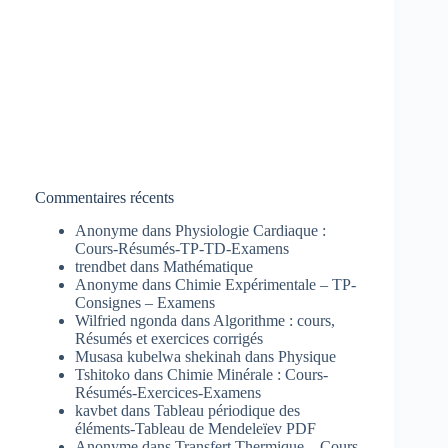
Commentaires récents
Anonyme
dans
Physiologie Cardiaque :
Cours-Résumés-TP-TD-Examens
trendbet
dans
Mathématique
Anonyme
dans
Chimie Expérimentale – TP-
Consignes – Examens
Wilfried ngonda
dans
Algorithme : cours,
Résumés et exercices corrigés
Musasa kubelwa shekinah
dans
Physique
Tshitoko
dans
Chimie Minérale : Cours-
Résumés-Exercices-Examens
kavbet
dans
Tableau périodique des
éléments-Tableau de Mendeleïev PDF
Anonyme
dans
Transfert Thermique – Cours