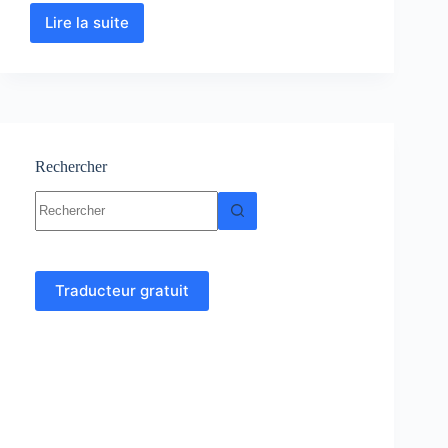
Lire la suite
Biologie
Moléculaire
:
Cours-
Résumés-
TD
et
Examens
Rechercher
corrigés
Aucun
résultat
Traducteur gratuit