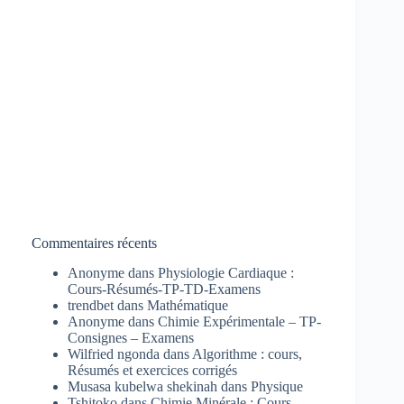
Commentaires récents
Anonyme
dans
Physiologie Cardiaque :
Cours-Résumés-TP-TD-Examens
trendbet
dans
Mathématique
Anonyme
dans
Chimie Expérimentale – TP-
Consignes – Examens
Wilfried ngonda
dans
Algorithme : cours,
Résumés et exercices corrigés
Musasa kubelwa shekinah
dans
Physique
Tshitoko
dans
Chimie Minérale : Cours-