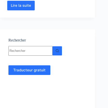
Lire la suite
Biophysique
:
Cours-
Résumé-
TP-
QCM-
Exercices-
Examens
Rechercher
Aucun
résultat
Traducteur gratuit