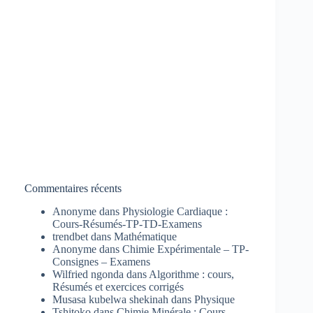
Commentaires récents
Anonyme
dans
Physiologie Cardiaque :
Cours-Résumés-TP-TD-Examens
trendbet
dans
Mathématique
Anonyme
dans
Chimie Expérimentale – TP-
Consignes – Examens
Wilfried ngonda
dans
Algorithme : cours,
Résumés et exercices corrigés
Musasa kubelwa shekinah
dans
Physique
Tshitoko
dans
Chimie Minérale : Cours-