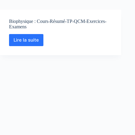
Biophysique : Cours-Résumé-TP-QCM-Exercices-
Examens
Lire la suite
Biophysique
:
Cours-
Résumé-
TP-
QCM-
Exercices-
Examens