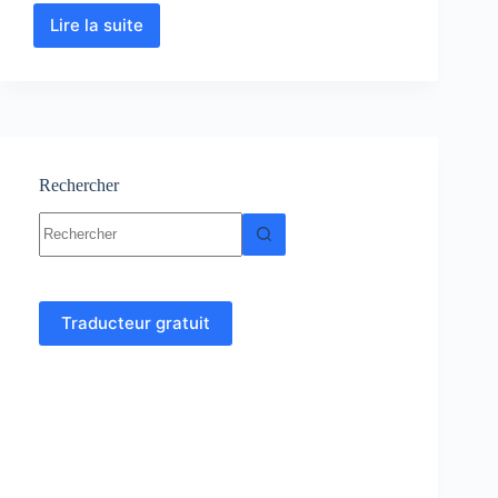
Lire la suite
Analyse
numérique
et
algorithme
cours,
Résumés,
exercices
Rechercher
Aucun
résultat
Traducteur gratuit