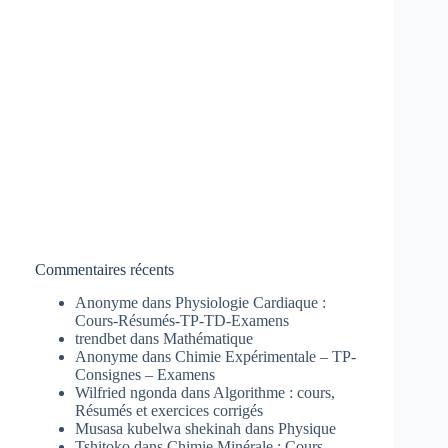
Commentaires récents
Anonyme
dans
Physiologie Cardiaque :
Cours-Résumés-TP-TD-Examens
trendbet
dans
Mathématique
Anonyme
dans
Chimie Expérimentale – TP-
Consignes – Examens
Wilfried ngonda
dans
Algorithme : cours,
Résumés et exercices corrigés
Musasa kubelwa shekinah
dans
Physique
Tshitoko
dans
Chimie Minérale : Cours-