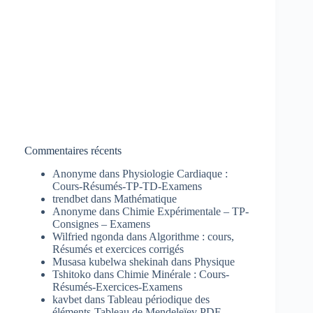
Commentaires récents
Anonyme
dans
Physiologie Cardiaque :
Cours-Résumés-TP-TD-Examens
trendbet
dans
Mathématique
Anonyme
dans
Chimie Expérimentale – TP-
Consignes – Examens
Wilfried ngonda
dans
Algorithme : cours,
Résumés et exercices corrigés
Musasa kubelwa shekinah
dans
Physique
Tshitoko
dans
Chimie Minérale : Cours-
Résumés-Exercices-Examens
kavbet
dans
Tableau périodique des
éléments-Tableau de Mendeleïev PDF