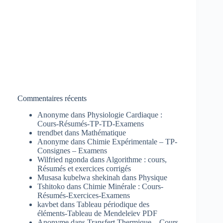
Commentaires récents
Anonyme
dans
Physiologie Cardiaque :
Cours-Résumés-TP-TD-Examens
trendbet
dans
Mathématique
Anonyme
dans
Chimie Expérimentale – TP-
Consignes – Examens
Wilfried ngonda
dans
Algorithme : cours,
Résumés et exercices corrigés
Musasa kubelwa shekinah
dans
Physique
Tshitoko
dans
Chimie Minérale : Cours-
Résumés-Exercices-Examens
kavbet
dans
Tableau périodique des
éléments-Tableau de Mendeleïev PDF
Anonyme
dans
Transfert Thermique – Cours