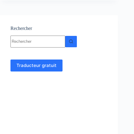
en
ligne
Rechercher
Aucun
résultat
Traducteur gratuit