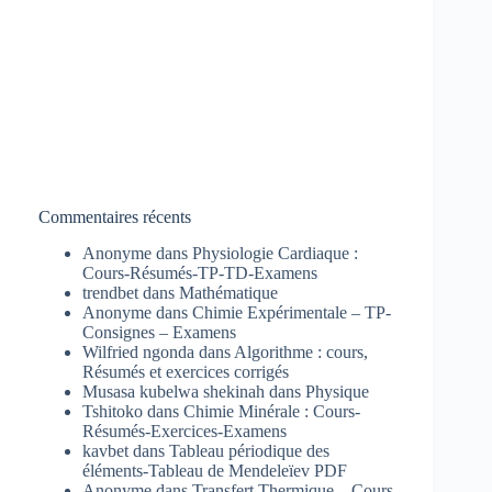
Commentaires récents
Anonyme
dans
Physiologie Cardiaque :
Cours-Résumés-TP-TD-Examens
trendbet
dans
Mathématique
Anonyme
dans
Chimie Expérimentale – TP-
Consignes – Examens
Wilfried ngonda
dans
Algorithme : cours,
Résumés et exercices corrigés
Musasa kubelwa shekinah
dans
Physique
Tshitoko
dans
Chimie Minérale : Cours-
Résumés-Exercices-Examens
kavbet
dans
Tableau périodique des
éléments-Tableau de Mendeleïev PDF
Anonyme
dans
Transfert Thermique – Cours