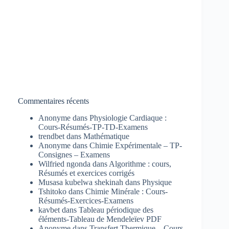
Commentaires récents
Anonyme
dans
Physiologie Cardiaque :
Cours-Résumés-TP-TD-Examens
trendbet
dans
Mathématique
Anonyme
dans
Chimie Expérimentale – TP-
Consignes – Examens
Wilfried ngonda
dans
Algorithme : cours,
Résumés et exercices corrigés
Musasa kubelwa shekinah
dans
Physique
Tshitoko
dans
Chimie Minérale : Cours-
Résumés-Exercices-Examens
kavbet
dans
Tableau périodique des
éléments-Tableau de Mendeleïev PDF
Anonyme
dans
Transfert Thermique – Cours