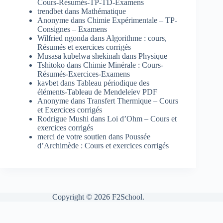
Cours-Résumés-TP-TD-Examens
trendbet
dans
Mathématique
Anonyme
dans
Chimie Expérimentale – TP-
Consignes – Examens
Wilfried ngonda
dans
Algorithme : cours,
Résumés et exercices corrigés
Musasa kubelwa shekinah
dans
Physique
Tshitoko
dans
Chimie Minérale : Cours-
Résumés-Exercices-Examens
kavbet
dans
Tableau périodique des
éléments-Tableau de Mendeleïev PDF
Anonyme
dans
Transfert Thermique – Cours
et Exercices corrigés
Rodrigue Mushi
dans
Loi d’Ohm – Cours et
exercices corrigés
merci de votre soutien
dans
Poussée
d’Archimède : Cours et exercices corrigés
Copyright © 2026 F2School.