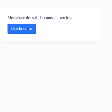
Mécanique des sols 1 : cours et exercices
Lire la suite
Mécanique
des
sols
1
:
cours
et
exercices