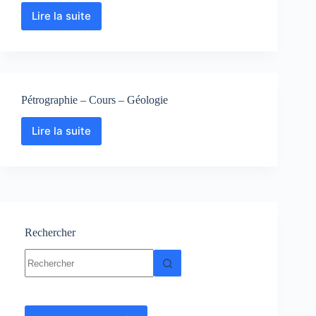
Lire la suite
Roche
métamorphique
:
Cours-
Résumés-
TP-
Pétrographie – Cours – Géologie
TD-
Exercices
Lire la suite
Pétrographie
–
Cours
–
Géologie
Rechercher
Aucun
résultat