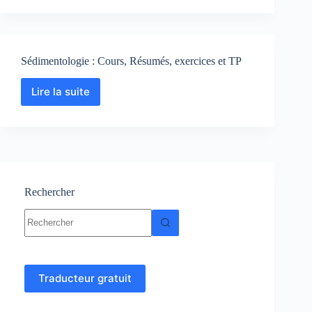
:
Cours-
Résumés-
TP-
Sédimentologie : Cours, Résumés, exercices et TP
Exercices-
corrigés
Lire la suite
Sédimentologie
:
Cours,
Résumés,
exercices
et
TP
Rechercher
Aucun
résultat
Traducteur gratuit