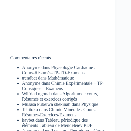
Commentaires récents
Anonyme
dans
Physiologie Cardiaque :
Cours-Résumés-TP-TD-Examens
trendbet
dans
Mathématique
Anonyme
dans
Chimie Expérimentale – TP-
Consignes – Examens
Wilfried ngonda
dans
Algorithme : cours,
Résumés et exercices corrigés
Musasa kubelwa shekinah
dans
Physique
Tshitoko
dans
Chimie Minérale : Cours-
Résumés-Exercices-Examens
kavbet
dans
Tableau périodique des
éléments-Tableau de Mendeleïev PDF
Anonyme
dans
Transfert Thermique – Cours