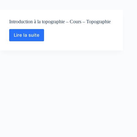
Introduction à la topographie – Cours – Topographie
Lire la suite
Introduction
à
la
topographie
–
Cours
–
Topographie