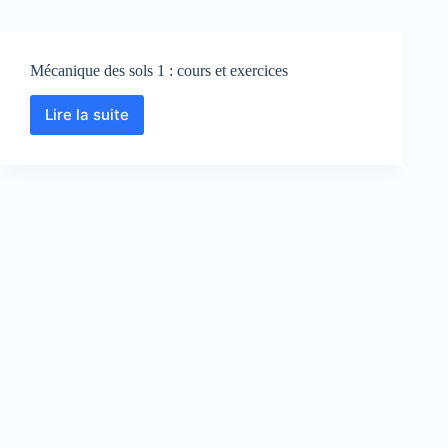
Mécanique des sols 1 : cours et exercices
Lire la suite
Mécanique
des
sols
1
:
cours
et
exercices