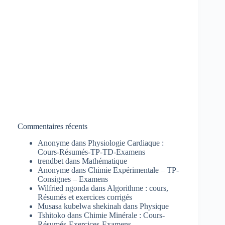
Commentaires récents
Anonyme
dans
Physiologie Cardiaque :
Cours-Résumés-TP-TD-Examens
trendbet
dans
Mathématique
Anonyme
dans
Chimie Expérimentale – TP-
Consignes – Examens
Wilfried ngonda
dans
Algorithme : cours,
Résumés et exercices corrigés
Musasa kubelwa shekinah
dans
Physique
Tshitoko
dans
Chimie Minérale : Cours-
Résumés-Exercices-Examens