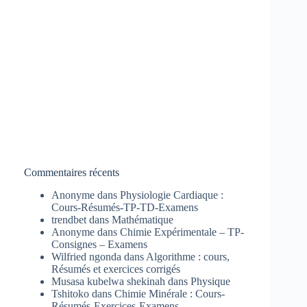
Commentaires récents
Anonyme
dans
Physiologie Cardiaque :
Cours-Résumés-TP-TD-Examens
trendbet
dans
Mathématique
Anonyme
dans
Chimie Expérimentale – TP-
Consignes – Examens
Wilfried ngonda
dans
Algorithme : cours,
Résumés et exercices corrigés
Musasa kubelwa shekinah
dans
Physique
Tshitoko
dans
Chimie Minérale : Cours-
Résumés-Exercices-Examens