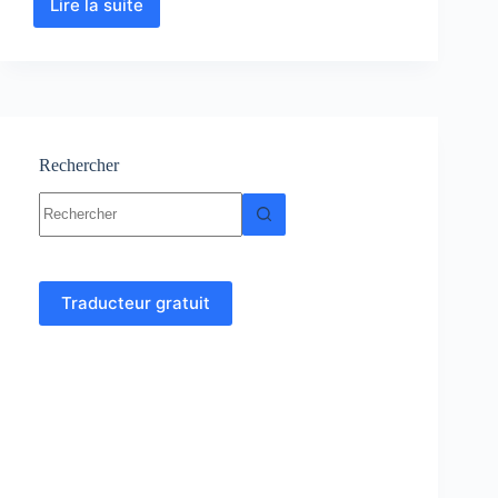
Lire la suite
Chimie
Expérimentale
–
TP-
Consignes
–
Examens
Rechercher
Aucun
résultat
Traducteur gratuit