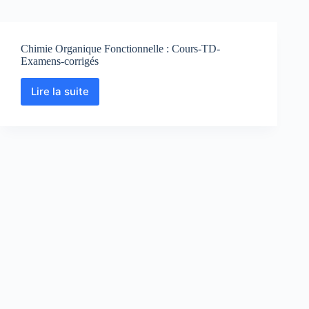
Chimie Organique Fonctionnelle : Cours-TD-
Examens-corrigés
Lire la suite
Chimie
Organique
Fonctionnelle
:
Cours-
TD-
Examens-
corrigés