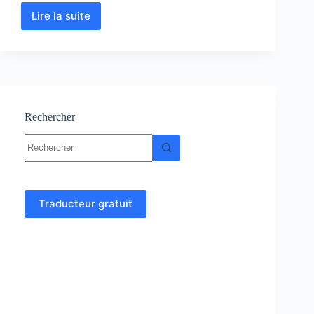
Lire la suite
Chimie
des
Solutions
:
Cours
-
Résumés-
Exercices-
Rechercher
Examens
Aucun
résultat
Traducteur gratuit