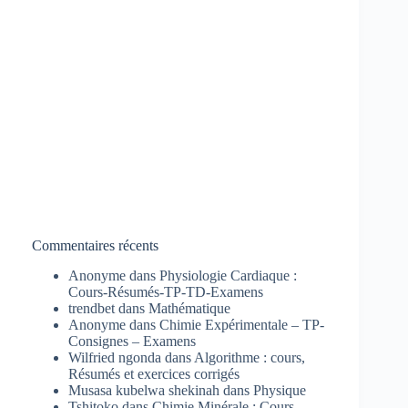
Commentaires récents
Anonyme
dans
Physiologie Cardiaque :
Cours-Résumés-TP-TD-Examens
trendbet
dans
Mathématique
Anonyme
dans
Chimie Expérimentale – TP-
Consignes – Examens
Wilfried ngonda
dans
Algorithme : cours,
Résumés et exercices corrigés
Musasa kubelwa shekinah
dans
Physique
Tshitoko
dans
Chimie Minérale : Cours-