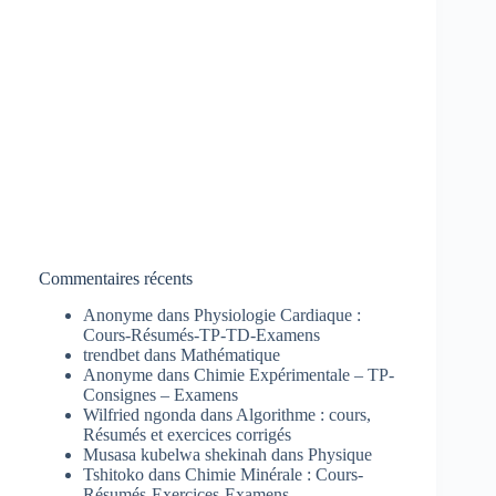
Commentaires récents
Anonyme
dans
Physiologie Cardiaque :
Cours-Résumés-TP-TD-Examens
trendbet
dans
Mathématique
Anonyme
dans
Chimie Expérimentale – TP-
Consignes – Examens
Wilfried ngonda
dans
Algorithme : cours,
Résumés et exercices corrigés
Musasa kubelwa shekinah
dans
Physique
Tshitoko
dans
Chimie Minérale : Cours-
Résumés-Exercices-Examens