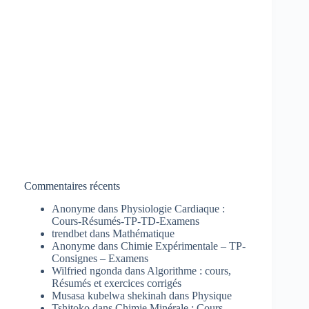
Commentaires récents
Anonyme
dans
Physiologie Cardiaque :
Cours-Résumés-TP-TD-Examens
trendbet
dans
Mathématique
Anonyme
dans
Chimie Expérimentale – TP-
Consignes – Examens
Wilfried ngonda
dans
Algorithme : cours,
Résumés et exercices corrigés
Musasa kubelwa shekinah
dans
Physique
Tshitoko
dans
Chimie Minérale : Cours-