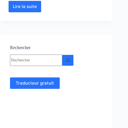
Lire la suite
Biologie
Animale
:
Cours
–
Résumés
–
Examens
Rechercher
corrigés
Aucun
résultat
Traducteur gratuit