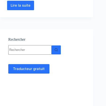
Lire la suite
Hydrogéologie
:
Cours
–
Résumés
–
TP
–
Rechercher
Exercices
Aucun
corrigés
résultat
Traducteur gratuit