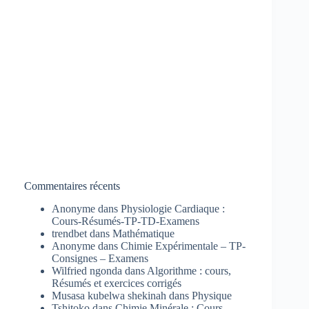
Commentaires récents
Anonyme
dans
Physiologie Cardiaque :
Cours-Résumés-TP-TD-Examens
trendbet
dans
Mathématique
Anonyme
dans
Chimie Expérimentale – TP-
Consignes – Examens
Wilfried ngonda
dans
Algorithme : cours,
Résumés et exercices corrigés
Musasa kubelwa shekinah
dans
Physique
Tshitoko
dans
Chimie Minérale : Cours-